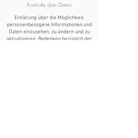
Kontrolle über Daten
Erklärung über die Möglichkeit,
personenbezogene Informationen und
Daten einzusehen, zu ändern und zu
aktualisieren, Bedenken bezüglich der
Datenverwendung usw.
Datensicherheit
Schutzmaßnahmen der Nutzerdaten,
Datenverschlüsselung,
Serverinformationen, auf denen die
Daten gespeichert werden,
Datenübertragung usw.
Erfahren Sie
hier
mehr.