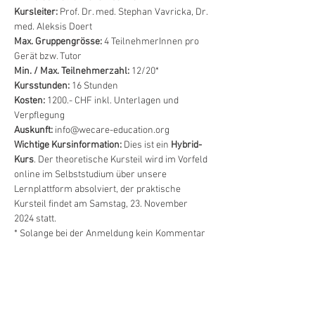
Kursleiter:
 Prof. Dr. med. Stephan Vavricka, Dr. 
med. Aleksis Doert
Max. Gruppengrösse:
 4 TeilnehmerInnen pro 
Gerät bzw. Tutor
Min. / Max. Teilnehmerzahl:
 12/20*
Kursstunden:
 16 Stunden
Kosten:
 1200.- CHF inkl. Unterlagen und 
Verpflegung
Auskunft:
 info@wecare-education.org
Wichtige Kursinformation:
 Dies ist ein 
Hybrid-
Kurs
. Der theoretische Kursteil wird im Vorfeld 
online im Selbststudium über unsere 
Lernplattform absolviert, der praktische 
Kursteil findet am Samstag, 23. November 
2024 statt.
* Solange bei der Anmeldung kein Kommentar 
bezüglich Warteliste erscheint, hat es noch 
genügend freie Plätze für den Kurs.
Bemerkung: Die Anmeldung ist verpflichtend. 
Nicht besuchte Stunden können nicht 
nachgeholt werden. Sofern kein/-e 